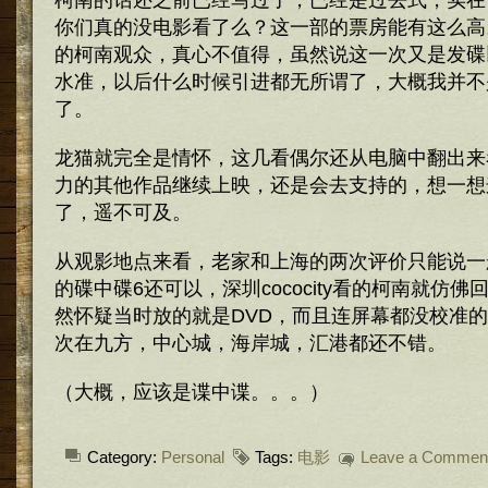
柯南的话还之前已经写过了，已经是过去式，实在
你们真的没电影看了么？这一部的票房能有这么高
的柯南观众，真心不值得，虽然说这一次又是发碟
水准，以后什么时候引进都无所谓了，大概我并不
了。
龙猫就完全是情怀，这几看偶尔还从电脑中翻出来
力的其他作品继续上映，还是会去支持的，想一想
了，遥不可及。
从观影地点来看，老家和上海的两次评价只能说一
的碟中碟6还可以，深圳cococity看的柯南就仿佛
然怀疑当时放的就是DVD，而且连屏幕都没校准
次在九方，中心城，海岸城，汇港都还不错。
（大概，应该是谍中谍。。。）
Category:
Personal
Tags:
电影
Leave a Commen