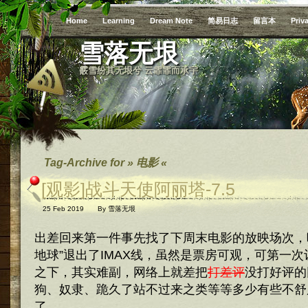
Home
Learning
Dream Note
简易日志
留言本
Priv
雪落无垠
霰雪纷其无垠兮 云霏霏而承宇
Tag-Archive for » 电影 «
[观影]战斗天使阿丽塔-7.5
25 Feb 2019
By
雪落无垠
出差回来第一件事先找了下周末电影的放映场次，
地球”退出了IMAX线，虽然是票房可观，可第一
之下，其实难副，网络上就差把
打差评
没打好评的
狗、奴隶、跪久了站不过来之类等等多少有些不舒
了。