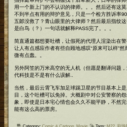
指挥庭审辩护不会稍微找个后辈新人，日本的律师
用一个新上门的不认识的律师。。。然后还有这莫
不到半点有用的辩护意见，只是一个检方胜诉率9
五郞没救了？青山眼里的大律师？然后最后指纹这个
是白鸟（？）一句话就解释PASS完了。。。
简直通篇都想要吐槽，让假死的代理人渲染出在警
让人有点感应作者有些自顾地感叹“原来可以样”然
微有点蠢。。
另外阿笠的万米高空的无人机（但愿是翻译问题，
代科技是不是有什么误解..
当然，最后云霄飞车加足球踢卫星的节目基本上是
目，这个吐槽可以免掉。大概剧中对公安警察的怨
象，即使是日本宅心情也会久久不能平静，不然完
能有这么高的票房。
Category:
Comic & Cartoon
,
Movie
Tags:
M22
,
剧场