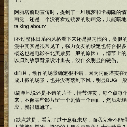
阿丽塔前期宣传时，提到了一堆铳梦和卡梅隆的情
画党，还是一个没有看过铳梦的动画党，只能暗地里说…wh
talking about?
i不过整体日系的风格看下来还是挺习惯的，类似
漫中其实是很常见了，强力女友的设定也符合很多
概这也是电影在北美票房一般的原因），情节上的
以归到故事背景设计里去，没什么明显的硬伤。
d而且，动作的场景确定很不错，因为阿丽塔实在
成几截的场景，也并没有落到下风，明显BUG一
t简单地说还是不错的片子，情节连贯，每个点每
来，不像某些影片留一个剧情一个画面，然后发现
应，就很尴尬了。
r缺点就是，看完了过于意犹未尽，而我完全不能