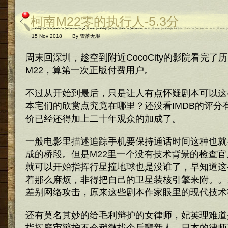
柯南M22零的执行人-5.3分
15 Nov 2018
By
雪落无垠
周末回深圳，趁空到附近CocoCity的影院看完了
M22，算第一次正版付费用户。
不过从开始到最后，只是让人有点怀疑剧本可以这
本宅们的欣赏点究竟在哪里？还没看IMDB的评分有
价已经还得加上二十年观众的加成了。
一般电影里描述追踪手机要保持通话时间这种也就
成的桥段。但是M22里一个没有技术背景的检查
就可以开始指挥行星撞地球也是没谁了，早知道这
着那么麻烦，非得把自己的卫星装核引擎来附。。
差别网络攻击，原来这些剧本作家眼里的现代技术
还有莫名其妙的给毛利辩护的女律师，妃英理难道