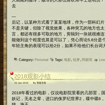
人就能到撒冷，撒冷的人那么喜欢角斗士运动员？
去
—
后记，以某种方式看了某某地球，作为一部科幻片
不是关键，但除了视觉效果，各种突兀的地方也太
言，都还有很多可取的地方，剪辑到一块就很难连
能做到这个程度也算是可以了，凭心而论5.6分是
年轻主角的表现可以给2分，如果不给他们长台词
Category:
Personal
Tags:
电影
,
铳梦
,
阿丽塔
Lea
2018观影小结
01 Jan 2019
By
雪落无垠
2018年看过的电影，仅说电影院里看的几部罢，
妖记，无名之辈，进口的侏罗纪世界2，碟中碟6，
猫，海王。