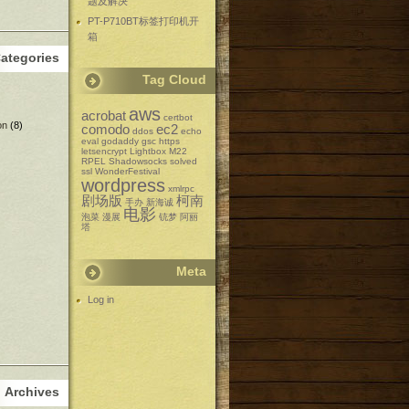
题及解决
PT-P710BT标签打印机开
箱
ategories
Tag Cloud
aws
acrobat
certbot
on
(8)
comodo
ec2
ddos
echo
eval
godaddy
gsc
https
letsencrypt
Lightbox
M22
RPEL
Shadowsocks
solved
ssl
WonderFestival
wordpress
xmlrpc
剧场版
柯南
手办
新海诚
电影
泡菜
漫展
铳梦
阿丽
塔
Meta
Log in
Archives