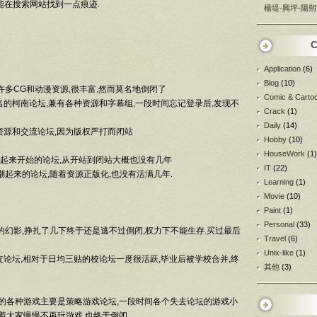
能在搜索网站找到一点痕迹.
楊堤-興坪-陽朔
C
Application
(6)
Blog
(10)
 曾经有许多CG和动漫资源,很丰富,然而莫名地倒闭了
Comic & Carto
事务所齐名的柯南论坛,兼有各种资源和字幕组,一段时间忘记登录后,发现不
Crack
(1)
Daily
(14)
要动漫资源和交流论坛,因为版权严打而闭站
Hobby
(10)
HouseWork
(1)
随着美剧潮起来开始的论坛,从开站到闭站大概也没有几年
IT
(22)
着美剧潮起来的论坛,随着资源正版化,也没有活满几年.
Learning
(1)
Movie
(10)
Paint
(1)
Personal
(33)
坛破灭的幻影,挣扎了几下终于还是逃不过倒闭,权力下不能生存.买过最后
Travel
(6)
Unix-like
(1)
经我校校友论坛,相对于日均三贴的校论坛一度很活跃,毕业后被学校合并,终
其他
(3)
官论坛 曾经的各种游戏主要是策略游戏论坛,一段时间各个失去论坛的游戏小
随着大家慢慢不再玩游戏,也终于倒闭