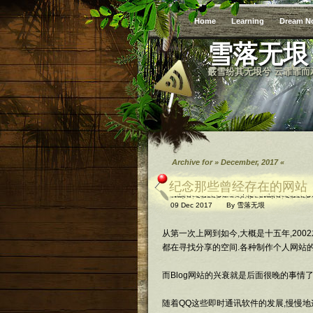
Home
Learning
Dream N
雪落无垠
霰雪纷其无垠兮 云霏霏而
Archive for » December, 2017 «
纪念那些曾经存在的网站
09 Dec 2017
By
雪落无垠
从第一次上网到如今,大概是十五年,200
都在寻找分享的空间.各种制作个人网站
而Blog网站的兴衰就是后面很晚的事情了
随着QQ这些即时通讯软件的发展,慢慢