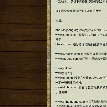
一次帖子,大多也不再挣扎.多数都完全不
以下谨纪念那些曾经带来欢乐的网站.
论坛:
bbs.wingsong.org 胜利之歌论坛
www.conans.com 探梦论坛 和
再了
bbs.ktxp.com 极影论坛 曾经的主
www.52halfcd.com 时代影视 
www.ragbear.com 破烂熊 也是随
www.ytht.net
www.yjrg.org
www.lqqm.net 以上几个是高校论
一期一塌糊涂的站衫.
www.hfutbbs.com 青春无名 曾
于也倒闭
www.zhihuiguang.com 指挥
组都有驻进来, 主要是一些经典老游戏,