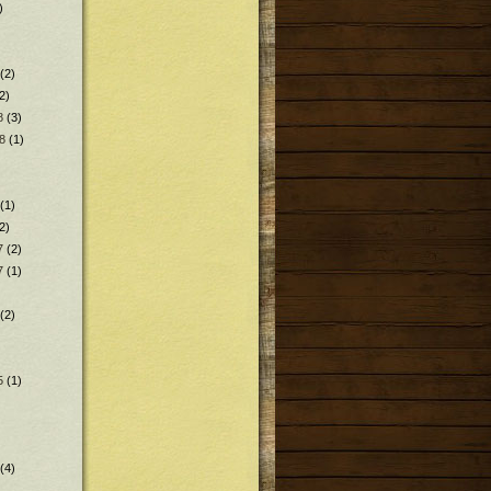
)
(2)
2)
8
(3)
8
(1)
(1)
2)
7
(2)
7
(1)
(2)
5
(1)
(4)