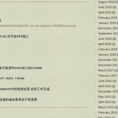
August 2019
(1
June 2019
(1)
April 2019
(2)
February 2019
明
January 2019
(
test/UserGuide/SSL-on-an-instance.html#letsencrypt
November 201
September 201
ssl,并开放443端口
June 2018
(2)
April 2018
(1)
February 2018
January 2018
(
December 201
November 201
检查Renew加入到crontab
March 2017
(1)
February 2017
bot-auto renew
June 2016
(1)
April 2016
(1)
rdpress中的链接设置,全部工作完成.
December 201
May 2015
(1)
片链接的修改看来也不再需要.
April 2015
(1)
March 2015
(1)
February 2015
May 2014
(1)