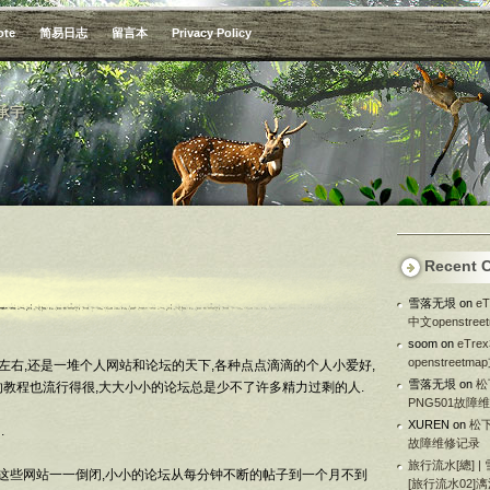
ote
简易日志
留言本
Privacy Policy
承宇
Recent 
雪落无垠
on
e
中文openstre
soom
on
eTr
openstreetm
2左右,还是一堆个人网站和论坛的天下,各种点点滴滴的个人小爱好,
雪落无垠
on
松
的教程也流行得很,大大小小的论坛总是少不了许多精力过剩的人.
PNG501故障
XUREN
on
松下
.
故障维修记录
旅行流水[總] |
地这些网站一一倒闭,小小的论坛从每分钟不断的帖子到一个月不到
[旅行流水02]