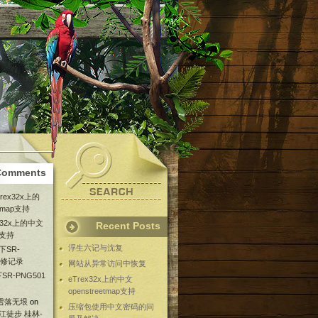
Comments
Trex32x上的
etmap支持
ex32x上的中文
Recent Posts
ap支持
浮生六记与沈复
下SR-
维修记录
网站从异常访问中恢复
SR-PNG501
eTrex32x上的中文
openstreetmap支持
 雪落无垠
on
压缩包使用中文密码的问
漓江徒步 桂林-