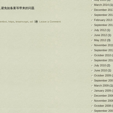
March 2014
(1)
re,避免如备案等带来的问题.
December 201
September 201
February 2013
ertbot
,
https
,
letsencrypt
,
ssl
Leave a Comment
September 201
July 2012
(1)
June 2012
(1)
May 2012
(3)
November 201
September 201
October 2010
(
September 201
July 2010
(2)
June 2010
(1)
October 2009
(
September 200
March 2009
(1)
January 2009
(
December 200
November 200
October 2008
(
September 200