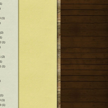
1)
)
4
(1)
)
(2)
1)
2
(1)
)
1
(2)
1)
1
(1)
)
(1)
9
(1)
9
(1)