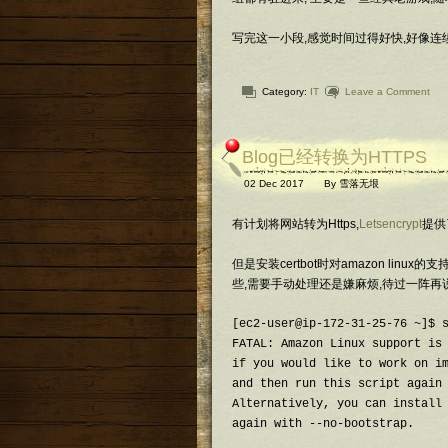
写完这一小段,感觉时间过得好快,好像
Category:
IT
Leave a Comment
Blog已经转换为HTTPS
02 Dec 2017
By
雪落无垠
有计划将网站转为Https,
Letsencrypt
提供
但是安装certbot时对amazon lin
些,需要手动处理还是嫌麻烦,待过一阵再说
[ec2-user@ip-172-31-25-76 ~]$ s
FATAL: Amazon Linux support is 
if you would like to work on im
and then run this script again 
Alternatively, you can install 
again with --no-bootstrap.