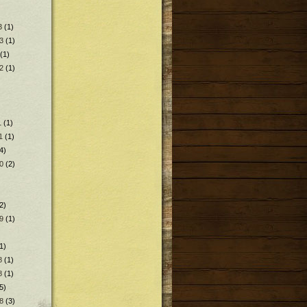
3
(1)
3
(1)
(1)
2
(1)
1
(1)
1
(1)
4)
0
(2)
2)
9
(1)
1)
8
(1)
8
(1)
5)
8
(3)