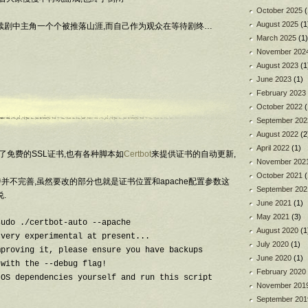
October 2025
(
August 2025
(1
连续剧中主角一个个被推落山涯,而自己作为观众在等待剧终…
March 2025
(1)
November 202
August 2023
(1
June 2023
(1)
February 2023
October 2022
(
September 202
August 2022
(2
April 2022
(1)
了免费的SSL证书,也有各种脚本如
Certbot
来提供证书的自动更新,
November 202
October 2021
(
ux的支持并不完善,虽然要改的部分也就是证书位置和apache配置参数这
September 202
.
June 2021
(1)
May 2021
(3)
udo ./certbot-auto --apache

August 2020
(1
very experimental at present...

July 2020
(1)
proving it, please ensure you have backups

June 2020
(1)
with the --debug flag!

February 2020
OS dependencies yourself and run this script

November 201
September 201