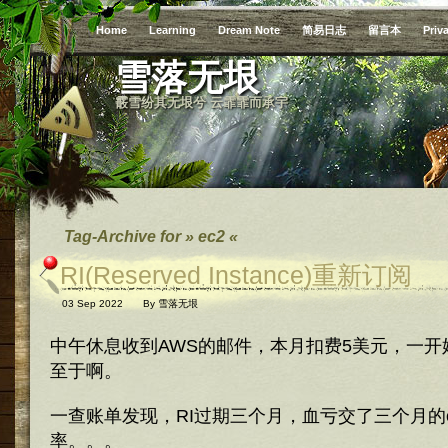
Home
Learning
Dream Note
简易日志
留言本
Priv
雪落无垠
霰雪纷其无垠兮 云霏霏而承宇
Tag-Archive for » ec2 «
RI(Reserved Instance)重新订阅
03 Sep 2022
By
雪落无垠
中午休息收到AWS的邮件，本月扣费5美元，一
至于啊。
一查账单发现，RI过期三个月，血亏交了三个月的on 
率。。。