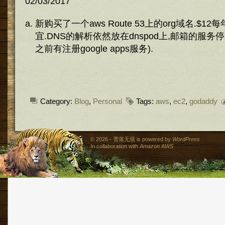
02/03/2017
新购买了一个aws Route 53上的org域名.$12每
宜.DNS的解析依然放在dnspod上,邮箱的服务停放
之前有注册google apps服务).
Category:
Blog
,
Personal
Tags:
aws
,
ec2
,
godaddy
© 2026 - 雪落无垠 is powered by
WordPress
In collaboration with
Amazon AWS