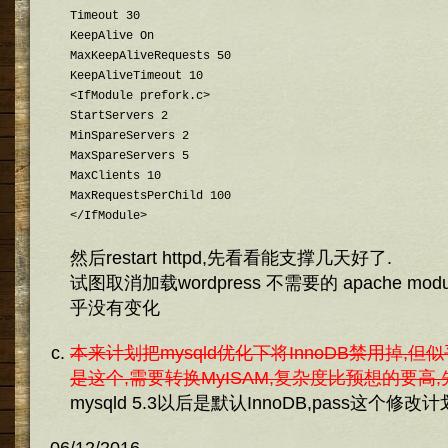
Timeout 30

KeepAlive On

MaxKeepAliveRequests 50

KeepAliveTimeout 10

<IfModule prefork.c>

StartServers 2

MinSpareServers 2

MaxSpareServers 5

MaxClients 10

MaxRequestsPerChild 100

</IfModule>
然后restart httpd,先看看能支撑几天好了.
试图取消加载wordpress 不需要的 apache mo
乎没有变化
本来计划把mysqld优化下将InnoDB禁用掉,
是这个,需要转换MyISAM,复杂度比预想的要高,
mysqld 5.3以后是默认InnoDB,pass这个修改计