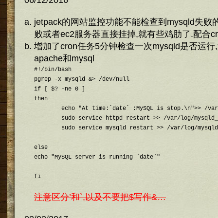
06/12/2016
jetpack的网站监控功能不能检查到mysqld失败的
败或者ec2服务器直接挂掉,就有些鸡肋了.配合cr
增加了cron任务5分钟检查一次mysqld是否运
apache和mysql
#!/bin/bash

pgrep -x mysqld &> /dev/null

if [ $? -ne 0 ]

then

	echo "At time:`date` :MySQL is stop.\n">> /var/log/mysqld_msg.log

	sudo service httpd restart >> /var/log/mysqld_msg.log

	sudo service mysqld restart >> /var/log/mysqld_msg.log

else

echo "MySQL server is running `date`"

注意区分’和`,以及不要把$写作&…