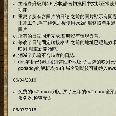
主程序升級到4.5版本,語言切換回中文以正常
功能.
重寫了所有含圖片的日誌,之前的圖片顯示有問題,li
正常工作,為了避免之後使用ec2的服務器產生過
圖片.
所有的日誌同步完成,暫時沒有發現異常.
修改了日誌固定鏈接格式,之前的地址已經無效,
映射,就重新開始罷.
消滅了几篇不合時宜的日誌.
dns解析已經切換到彈性IP地址,子目錄的映射
godaddy的解析,待18年域名到期後可能轉入aws
06/04/2016
免费的ec2 micro到期,买了三年的ec2 nano全预付
服务器.检查无误
06/07/2016