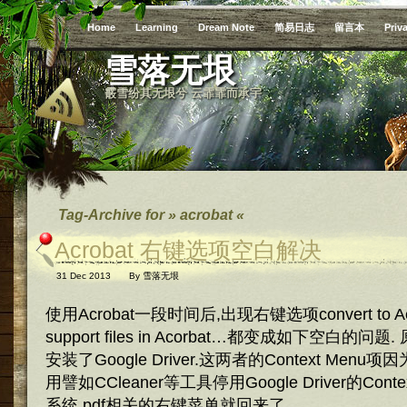
Home
Learning
Dream Note
简易日志
留言本
Priv
雪落无垠
霰雪纷其无垠兮 云霏霏而承宇
Tag-Archive for » acrobat «
Acrobat 右键选项空白解决
31 Dec 2013
By
雪落无垠
使用Acrobat一段时间后,出现右键选项convert to Acrob
support files in Acorbat…都变成如下空白的
安装了Google Driver.这两者的Context Men
用譬如CCleaner等工具停用Google Driver的Contex
系统,pdf相关的右键菜单就回来了.