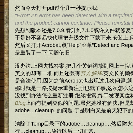
然而今天打开pdf过个几十秒提示我:
“Error: An error has been detected with a required 
and the product cannot continue. Please reinstall t
先想到版本还是7.0.9,看升到7.1.0或许文件就修复
于是好不容易找代理把升级文件下载下来,安装上.
然后又打开Acrobat,点”Help”菜单”Detect and R
是重装了一下.问题依旧.
没办法,上网去找答案,把几个关键词放到网上一搜,
英文的却有一堆.而且还兼有
官方解释
.英文长的懒
是合法使用.因为之前Acrobat也出现过几次问题,
那时就是一路按提示重新注册也就了事,这次怎么这
没找到办法怎么重新注册.继续搜索,终于发现某位
Blog
上面有提到类似的问题,虽然她没有解决,但是
adobe…cleanup..的问题.于是明白又是前天犯下
清除了Temp目录下的adobe…cleanup…,然后防火
行…cleanup…,放行以后一切正常.