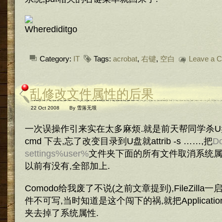
Category:
IT
Tags:
acrobat
,
右键
,
空白
Leave a 
乱修改文件属性的后果
22 Oct 2008
By
雪落无垠
一次误操作引来实在太多麻烦.就是前天帮同学杀U
cmd 下去,忘了改变目录到U盘就attrib -s ……,把
D
settings%user%
文件夹下面的所有文件取消系统属
以前有没有,全部加上.
Comodo给我废了不说(之前文章提到),FileZill
件不可写,当时知道是这个闯下的祸,就把Application
夹去掉了系统属性.