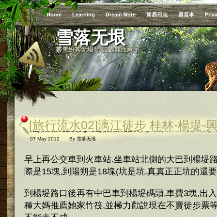
Home
Learning
Dream Note
简易日志
留言本
Priv
雪落无垠
霰雪纷其无垠兮 云霏霏而承宇
[旅行流水02]漓江徒步 桂林-楊堤-
07 May 2012
By
雪落无垠
早上再公交車到火車站.坐車站北側的大巴到楊堤路口
際是15塊,到陽朔是18塊(坑是坑,真真正正坑的還要
到楊堤路口後再有中巴車到楊堤碼頭,車費3塊,出入
種大媽推薦她家竹筏,並極力勸說現在不賣徒步票等