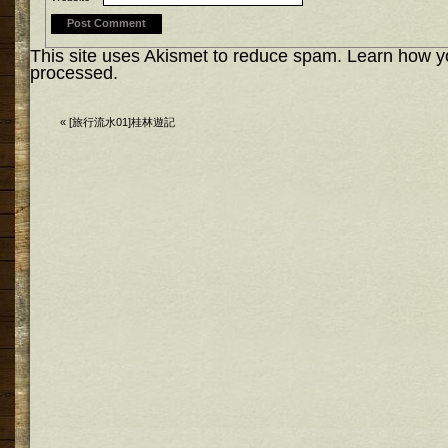
This site uses Akismet to reduce spam.
Learn how y
processed.
«
[旅行流水01]桂林遊記