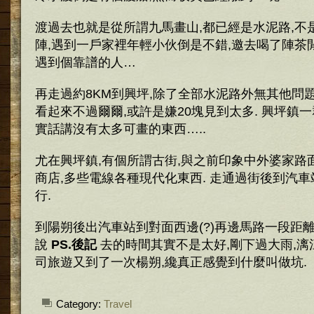
渡過去也就是從所謂九馬畫山,都已經是水泥路,不
陣,遇到一戶家裡年輕小伙倒是不錯,邀去喝了陣茶
遇到個靠譜的人…
再走過約8KM到興坪,除了全部水泥路外無其他問
看起來不過爾爾,或許是嫌20塊見到太多. 興坪鎮
實話講沒有太多可畫的東西…..
尤在興坪鎮,有個所謂古街,與之前印象中外婆家路
商店,多些電線各種現代化東西. 走通過街後到汽車站
行.
到陽朔後出汽車站到對面西邊(?)再邊馬路一段距
說
PS.後記
去的時間其實不是太好,剛下過大雨,漓
司旅遊又到了一次楊朔,纔真正感覺到什麼叫做坑.
Category:
Travel