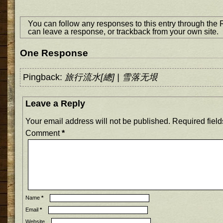
You can follow any responses to this entry through the
can
leave a response
, or
trackback
from your own site.
One Response
Pingback:
旅行流水[總] | 雪落无垠
Leave a Reply
Your email address will not be published.
Required fiel
Comment
*
Name
*
Email
*
Website