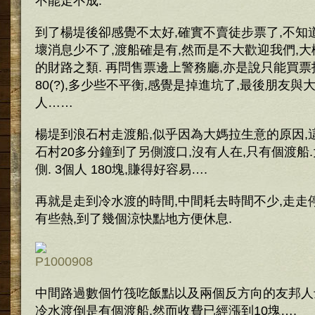
不能走不成.
到了楊堤後卻感覺不太好,確實不賣徒步票了,不知
壞消息少不了,渡船確是有,然而是不大歡迎我們,
的財路之類. 再問售票邊上警務廳,亦是說只能買票
80(?),多少些不平衡,感覺是掉進坑了,最後朋友與
人……
楊堤到浪石村走渡船,似乎因為大媽拉生意的原因,
石村20多分鐘到了另側渡口,沒有人在,只有個渡船
側. 3個人 180塊,賺得好容易….
再就是走到冷水渡的時間,中間耗去時間不少,走走
有些熱,到了幾個涼快點地方便休息.
中間路過數個竹筏吃飯點以及兩個反方向的友邦人士
冷水渡倒是有個渡船,然而收費已經漲到10塊….