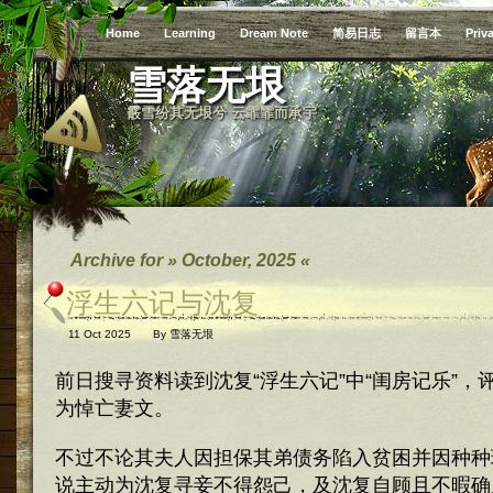
Home
Learning
Dream Note
简易日志
留言本
Priv
雪落无垠
霰雪纷其无垠兮 云霏霏而承宇
Archive for » October, 2025 «
浮生六记与沈复
11 Oct 2025
By
雪落无垠
前日搜寻资料读到沈复“浮生六记”中“闺房记乐”，
为悼亡妻文。
不过不论其夫人因担保其弟债务陷入贫困并因种种
说主动为沈复寻妾不得怨己，及沈复自顾且不暇确