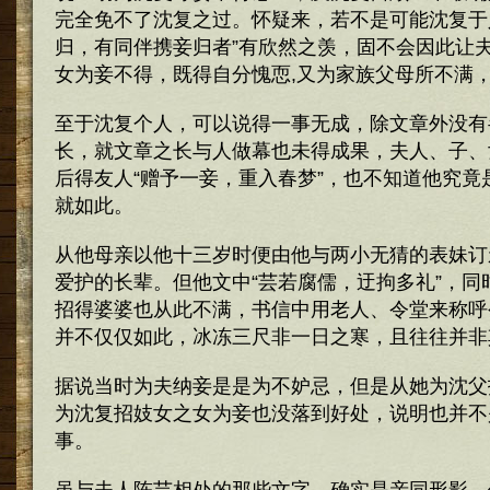
完全免不了沈复之过。怀疑来，若不是可能沈复于
归，有同伴携妾归者”有欣然之羡，固不会因此让
女为妾不得，既得自分愧恧,又为家族父母所不满
至于沈复个人，可以说得一事无成，除文章外没有
长，就文章之长与人做幕也未得成果，夫人、子、
后得友人“赠予一妾，重入春梦”，也不知道他究竟
就如此。
从他母亲以他十三岁时便由他与两小无猜的表妹订
爱护的长辈。但他文中“芸若腐儒，迂拘多礼”，同
招得婆婆也从此不满，书信中用老人、令堂来称呼
并不仅仅如此，冰冻三尺非一日之寒，且往往并非
据说当时为夫纳妾是是为不妒忌，但是从她为沈父
为沈复招妓女之女为妾也没落到好处，说明也并不
事。