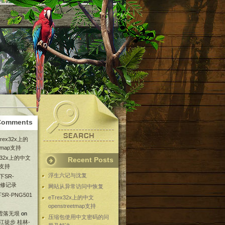
Comments
Trex32x上的
etmap支持
ex32x上的中文
Recent Posts
ap支持
浮生六记与沈复
下SR-
维修记录
网站从异常访问中恢复
SR-PNG501
eTrex32x上的中文
openstreetmap支持
 雪落无垠
on
压缩包使用中文密码的问
漓江徒步 桂林-