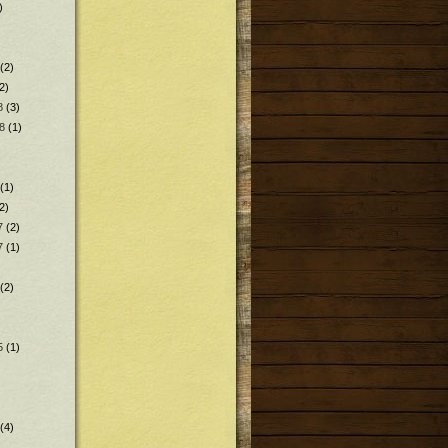
)
(2)
2)
8
(3)
8
(1)
(1)
2)
7
(2)
7
(1)
(2)
5
(1)
(4)