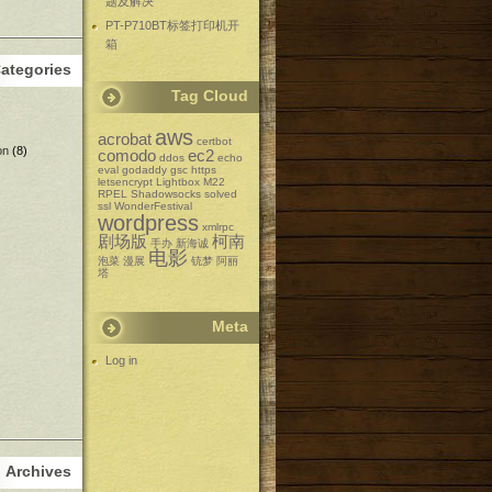
题及解决
PT-P710BT标签打印机开
箱
ategories
Tag Cloud
aws
acrobat
certbot
on
(8)
comodo
ec2
ddos
echo
eval
godaddy
gsc
https
letsencrypt
Lightbox
M22
RPEL
Shadowsocks
solved
ssl
WonderFestival
wordpress
xmlrpc
剧场版
柯南
手办
新海诚
电影
泡菜
漫展
铳梦
阿丽
塔
Meta
Log in
Archives