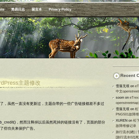
ote
简易日志
留言本
Privacy Policy
承宇
Recent 
rdPress主题修改
雪落无垠
on
e
中文openstre
soom
on
eTr
openstreetm
了，虽然一直没有更新过，主题自带的一些广告链接都差不多过
雪落无垠
on
松
PNG501故障
XUREN
on
松下
b_credit()，然而注释掉以后虽然死掉的链接没有了，页面的部分
故障维修记录
了些功夫来保护广告。
旅行流水[總] |
[旅行流水02]