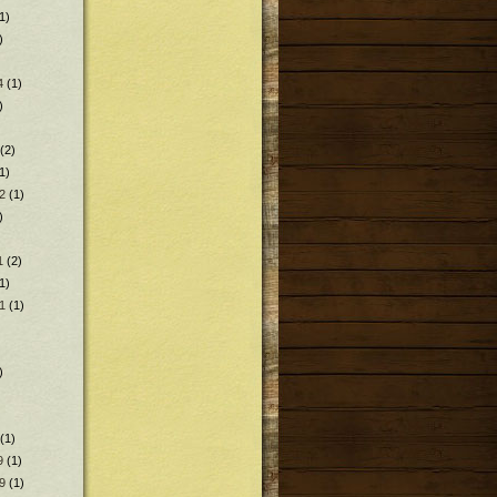
1)
)
4
(1)
)
(2)
1)
2
(1)
)
1
(2)
1)
1
(1)
)
(1)
9
(1)
9
(1)