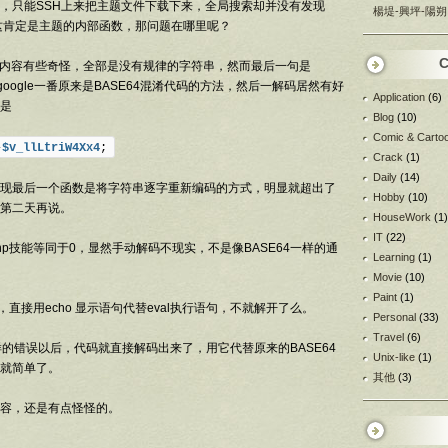
，只能SSH上来把主题文件下载下来，全局搜索却并没有发现
楊堤-興坪-陽朔
，很明显这肯定是主题的内部函数，那问题在哪里呢？
C
php的内容有些奇怪，全部是没有规律的字符串，然而最后一句是
样的格式，google一番原来是BASE64混淆代码的方法，然后一解码居然有好
Application
(6)
是
Blog
(10)
Comic & Carto
-
$v_llLtriW4Xx4
;
Crack
(1)
Daily
(14)
现最后一个函数是将字符串逐字重新编码的方式，明显就超出了
Hobby
(10)
第二天再说。
HouseWork
(1)
IT
(22)
p技能等同于0，显然手动解码不现实，不是像BASE64一样的通
Learning
(1)
Movie
(10)
Paint
(1)
直接用echo 显示语句代替eval执行语句，不就解开了么。
Personal
(33)
Travel
(6)
>这样的错误以后，代码就直接解码出来了，用它代替原来的BASE64
Unix-like
(1)
就简单了。
其他
(3)
容，还是有点怪怪的。