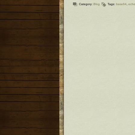
Category:
Blog
Tags:
base64
,
ech