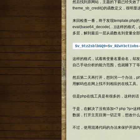
然后找到原网站，主题的下载已经失效了
theme_sb_credit()的函数定义
来回检查一番，终于发现template.
eval(base64_decode(…))这
多层，解到最后一层从函数名到变量全部
$v_9tzZsblbSQ9
=
$v_RZwY3ct1vbs
这样的格式，试着将变量名重命名，却发
自己手动分析的能力范围，也就睡下了等
然后第二天再打开，想到另一个办法，ph
用解码也在网上找不到相应的在线工具。
但是php在线工具是有很多的，这样的话，
于是，在解决了没有添加<? php ?p
数据，打开主页目测一切正常，想改什么
不过，使用混淆代码的办法来保护开源内