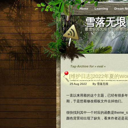
Home
Learning
Dream N
雪落无垠
霰雪纷其无垠兮 云霏霏而
Tag-Archive for » eval «
[维护日志]2022年夏的Wo
25 Aug 2022
By
雪落无垠
一直以来用着的这个主题，已经有很多年
期，于是想着修改模板文件去掉他们。
很快找到其中一个对应的函数是theme_s
颜色背景却出现了缺失，看来作者还是花