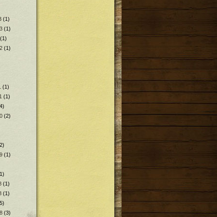
3
(1)
3
(1)
(1)
2
(1)
1
(1)
1
(1)
4)
0
(2)
2)
9
(1)
1)
8
(1)
8
(1)
5)
8
(3)