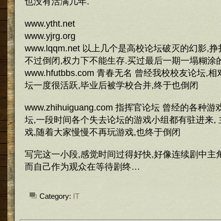
也没有活满几年.
www.ytht.net
www.yjrg.org
www.lqqm.net 以上几个是高校论坛破灭的幻影
不过倒闭,权力下不能生存.买过最后一期一塌糊涂的
www.hfutbbs.com 青春无名 曾经我校校友论
坛一度很活跃,毕业后被学校合并,终于也倒闭
www.zhihuiguang.com 指挥官论坛 曾经的
坛,一段时间各个失去论坛的游戏小组都有驻进来,
戏,随着大家慢慢不再玩游戏,也终于倒闭
写完这一小段,感觉时间过得好快,好像连续剧中主
而自己作为观众在等待剧终…
Category:
IT