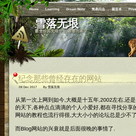
Home
Learning
Dream Note
简易日志
留言本
Priv
雪落无垠
霰雪纷其无垠兮 云霏霏而承宇
纪念那些曾经存在的网站
09 Dec 2017
By
雪落无垠
从第一次上网到如今,大概是十五年,2002左右,
的天下,各种点点滴滴的个人小爱好,都在寻找分享
网站的教程也流行得很,大大小小的论坛总是少不了
而Blog网站的兴衰就是后面很晚的事情了.