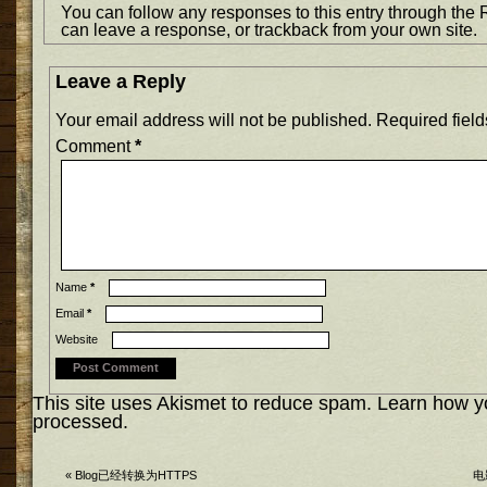
You can follow any responses to this entry through the
can
leave a response
, or
trackback
from your own site.
Leave a Reply
Your email address will not be published.
Required fiel
Comment
*
Name
*
Email
*
Website
This site uses Akismet to reduce spam.
Learn how y
processed.
«
Blog已经转换为HTTPS
电