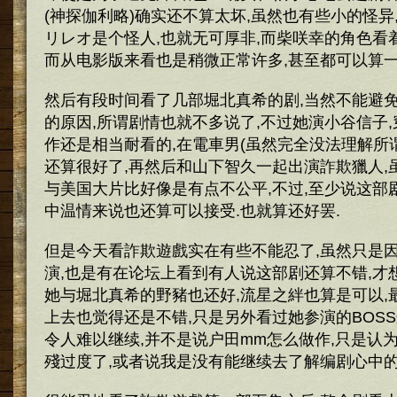
(神探伽利略)确实还不算太坏,虽然也有些小的怪异
リレオ是个怪人,也就无可厚非,而柴咲幸的角色看
而从电影版来看也是稍微正常许多,甚至都可以算一
然后有段时间看了几部堀北真希的剧,当然不能避
的原因,所谓剧情也就不多说了,不过她演小谷信子
作还是相当耐看的,在電車男(虽然完全没法理解所谓
还算很好了,再然后和山下智久一起出演詐欺獵人,
与美国大片比好像是有点不公平,不过,至少说这部
中温情来说也还算可以接受.也就算还好罢.
但是今天看詐欺遊戲实在有些不能忍了,虽然只是
演,也是有在论坛上看到有人说这部剧还算不错,才
她与堀北真希的野豬也还好,流星之絆也算是可以,最近的
上去也觉得还是不错,只是另外看过她参演的BOS
令人难以继续,并不是说户田mm怎么做作,只是认
殘过度了,或者说我是没有能继续去了解编剧心中的