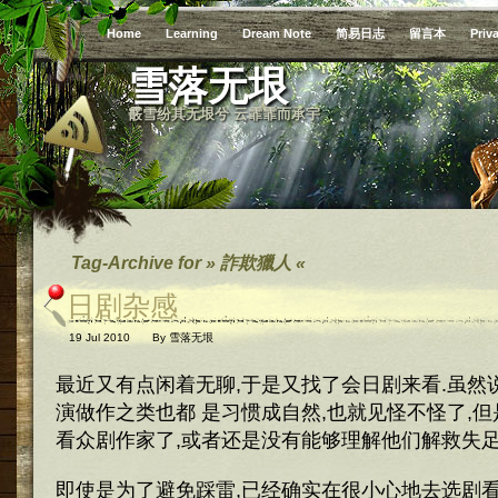
Home
Learning
Dream Note
简易日志
留言本
Priv
雪落无垠
霰雪纷其无垠兮 云霏霏而承宇
Tag-Archive for » 詐欺獵人 «
日剧杂感
19 Jul 2010
By
雪落无垠
最近又有点闲着无聊,于是又找了会日剧来看.虽然
演做作之类也都 是习惯成自然,也就见怪不怪了,
看众剧作家了,或者还是没有能够理解他们解救失足
即使是为了避免踩雷,已经确实在很小心地去选剧看