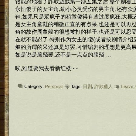
很能忍地看了詐欺遊戲第一部五集之后,整个剧看上
永恒傻子的女主角,幼小心灵受伤的男主角,还有众
鞋.如果只是眾疯子的稍微傻得有些过度疯狂,大概
是女主角童鞋的稍微正直的有点呆,也还是可以再忍
角的故作周董般的很想被打的样子,也还是可以忍受
在就不能忍了.特别作为女主的傻(或者按剧情介绍
般的所谓的呆还算是好罢,可惜编剧的理想是更高层
如是说是脑殘罢,还不是一点点的脑殘….
唉,难道要我去看新红楼~~
Category:
Personal
Tags:
日剧
,
詐欺獵人
Leave 