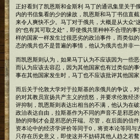
正好看到了凯恩斯和金斯利 马丁的通讯集里关于
内的书信集看的少的缘故，凯恩斯和马丁书信直截
来令人爽快不少。马丁对于俄共，大概是从大众“这
的“也有其可取之处”，即使俄共里种种不合理的事
样的国家一样发生过很恶劣的政治事件，而类似的
态的俄共也不是普遍的事情，他认为俄共也并非一
而凯恩斯则认为，如果马丁认为不应该因为一些恶
而认为应该去容忍，因为其他国家也有过类似的事
事在其他国家发生时，马丁也不应该批评其他国家
而后关于伦敦大学对于拉斯基的亲俄共的争议，对
的对其教员宣扬共产主义的愤怒，并要求伦敦经济
评抑制，凯恩斯则表达出相当的不满，他认为在破
政治表达自由，拉斯基作为不同的声音不是邪恶的
胁的抑制才会是邪恶的开端。尽管，在后面的信件
资本论中的经济学评价等同于0，将资本论等同与
只存在历史意义，即使这并不妨碍其他人趋之若鹜