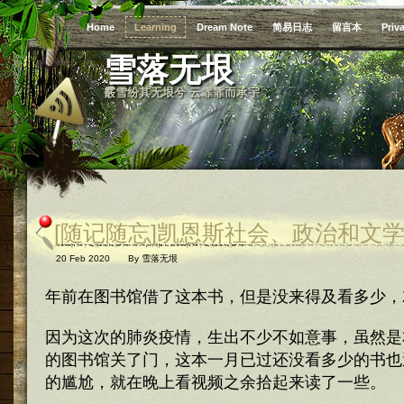
Home
Learning
Dream Note
简易日志
留言本
Priv
雪落无垠
霰雪纷其无垠兮 云霏霏而承宇
[随记随忘]凯恩斯社会、政治和文
20 Feb 2020
By
雪落无垠
年前在图书馆借了这本书，但是没来得及看多少，
因为这次的肺炎疫情，生出不少不如意事，虽然是
的图书馆关了门，这本一月已过还没看多少的书也
的尴尬，就在晚上看视频之余拾起来读了一些。