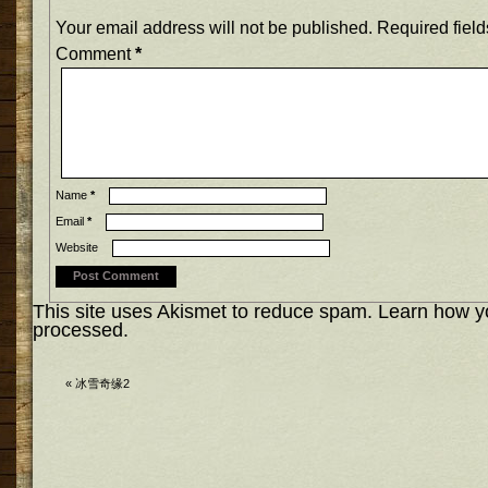
Your email address will not be published.
Required fiel
Comment
*
Name
*
Email
*
Website
This site uses Akismet to reduce spam.
Learn how y
processed.
«
冰雪奇缘2