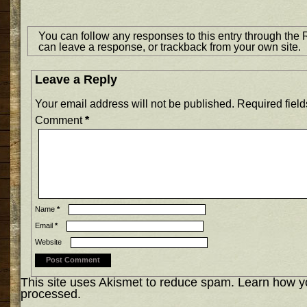
You can follow any responses to this entry through the
can
leave a response
, or
trackback
from your own site.
Leave a Reply
Your email address will not be published.
Required fiel
Comment
*
Name
*
Email
*
Website
This site uses Akismet to reduce spam.
Learn how y
processed.