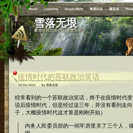
Home
Learning
Dream Note
简易日志
留言本
Priv
雪落无垠
霰雪纷其无垠兮 云霏霏而承宇
疫情时代的苏联政治笑话
23 Oct 2022
By
雪落无垠
经常看到的一个苏联政治笑话，终于在疫情时代变
说后疫情时代，但是经过这三年，并没有看到走向‘
子，大概疫情时代这才算是刚刚开始）
内务人民委员部的一间牢房里关了三个人，