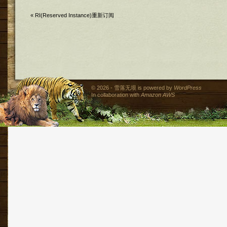
«
RI(Reserved Instance)重新订阅
© 2026 - 雪落无垠 is powered by
WordPress
In collaboration with
Amazon AWS