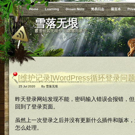
Home
Learning
Dream Note
简易日志
留言本
Priv
雪落无垠
霰雪纷其无垠兮 云霏霏而承宇
[维护记录]WordPress循环登录问
25 Jul 2020
By
雪落无垠
昨天登录网站发现不能，密码输入错误会报错，但
回到了登录页面。
虽然上一次登录之后并没有更新什么插件和版本，还是
怎么处理。