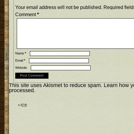
Your email address will not be published.
Required fiel
Comment
*
Name
*
Email
*
Website
This site uses Akismet to reduce spam.
Learn how y
processed.
«
纪念