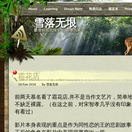
Home
Learning
Dream Note
简易日志
留言本
Priv
雪落无垠
霰雪纷其无垠兮 云霏霏而承宇
霜花店
19 Feb 2019
By
雪落无垠
前两天慕名看了霜花店,并不是当作文艺片，简单
不缺乏裸露。（在这之前，对宋智孝几乎没有印象
有看过）
影片本身表现的重点是作为同性恋的王的悲剧故事