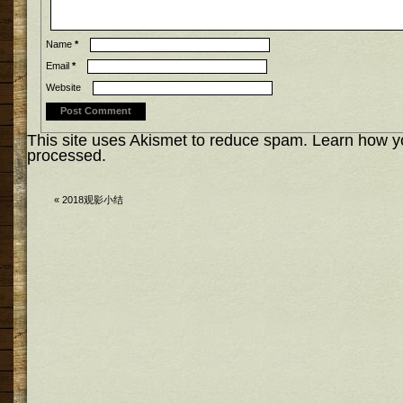
Name
*
Email
*
Website
This site uses Akismet to reduce spam.
Learn how y
processed.
«
2018观影小结