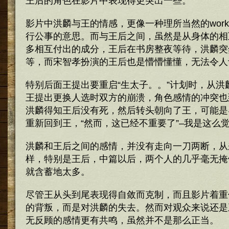
王后的角色在影片中表现得更突出一些。
影片中洪麟与王的情感，更像一种理所当然的working re
行公事的意思。而与王后之间，虽然是从身体的相
多相互付出的成分，王后在书房整夜等待，洪麟突
等，而宋智孝扮演的王后也是懵懵懂懂，无法令人
特别后面王提出要重启“生太子。。”计划时，从洪
王提出更换人选时双方的崩溃，角色感情的冲突也
洪麟得知王后没有死，然后转头朝向了王，可能是
重新回到王，“然而，这已经不重要了”–我是这么
洪麟和王后之间的感情，并没有走向一刀两断，从
样，特别是王后，中篇以后，两个人的几乎毫无掩
就含蓄地太多。
尽管王从头到尾表现得自敛而克制，而且影片着重
的背叛，而是对洪麟的失去。然而对观众来说还是
无反顾的感情更有共鸣，虽然并不是那么正当。