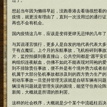
过了。
想起当年因为懒得早起，没跑香港去看场很想看的
疫情，就更没有理由了，直到一次没用过的通行证
再也不会有机会。
国内疫情这几年，应该是变得更肆无忌惮的几年了
与其说谨言慎行，更多人是自发的地代表代表大多
于有点魔怔。上个月的东航事故，飞机粉碎到事故
片，监控拍摄到垂直撞山，公共空间都是“愿平安归
构组织连夜献血，仿佛不如此不能表现对同袍的爱
到不排除责任事故，便不外是有个境外势力或者在
机属于大部分坠机事故都涉及到的西方势力生产的
初动车事故一旦坚持管理无误就是自研车辆有问题
辆没有问题就是管理失误的困境，能坚守住舆论阵
新闻，大概就是所谓的胜利罢。
这样的社会秩序，大概就是少个某个中流砥柱后决