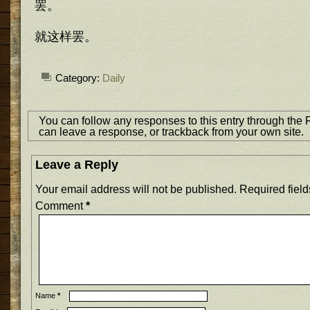
罢。
就这样罢。
Category:
Daily
You can follow any responses to this entry through the
can
leave a response
, or
trackback
from your own site.
Leave a Reply
Your email address will not be published.
Required fiel
Comment
*
Name
*