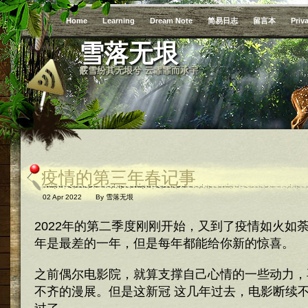
Home
Learning
Dream Note
简易日志
留言本
Priv
雪落无垠
霰雪纷其无垠兮 云霏霏而承宇
疫情的第三年春记事
02 Apr 2022
By
雪落无垠
2022年的第二季度刚刚开始，又到了疫情如火如
年是最差的一年，但是每年都能给你新的惊喜。
之前偶尔电影院，就算支撑自己心情的一些动力，
不齐的漫展。但是这新冠 这几年过去，电影断续