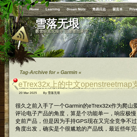
Home
Learning
Dream Note
简易日志
留言本
Priv
雪落无垠
霰雪纷其无垠兮 云霏霏而承宇
Tag-Archive for » Garmin «
eTrex32x上的中文openstreetma
20 Mar 2025
By
雪落无垠
很久之前入手了一个Garmin的eTrex32x作为
评论电子产品的角度，算是个功能单一，响应极慢
史前产品，但是因为手持GPS现在又完全竞争不过
角度出发，确实是个很尴尬的产品线，最近些年完