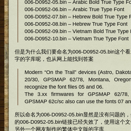
006-D0952-05.bin – Arabic Bold True Type F
006-D0952-06.bin – Arabic True Type Font
006-D0952-07.bin – Hebrew Bold True Type 
006-D0952-08.bin – Hebrew True Type Font
006-D0952-09.bin – Vietnam Bold True Type 
006-D0952-10.bin – Vietnam True Type Font
但是为什么我们要命名为006-D0952-05.bin
字的字库呢，也从网上能找到答案
Modern “On the Trail” devices (Astro, Dakot
20/30, GPSMAP 62/78, Montana, Oregon
recognize the font files 05 and 06.
The 3.xx firmwares for GPSMAP 62/78,
GPSMAP 62c/sc also can use the fonts 07 an
所以命名为006-D0952-05.bin显然是没有问
的006-D0952-05.bin链接已经失效了，使用
另外一个网友制作的繁体中文版的字库