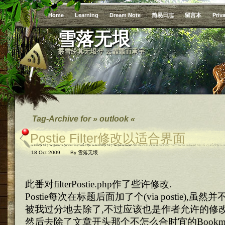
Home
Learning
Dream Note
简易日志
留言本
Priv
雪落无垠
霰雪纷其无垠兮 云霏霏而承宇
Tag-Archive for » outlook «
Postie Filter修改以适合界面
18 Oct 2009
By
雪落无垠
此番对filterPostie.php作了些许修改.
Postie每次在标题后面加了个(via postie),
被我过分地去除了,不过应该也是作者允许的修改
然后去除了文章开头那个不怎么合时宜的Bookmark thi